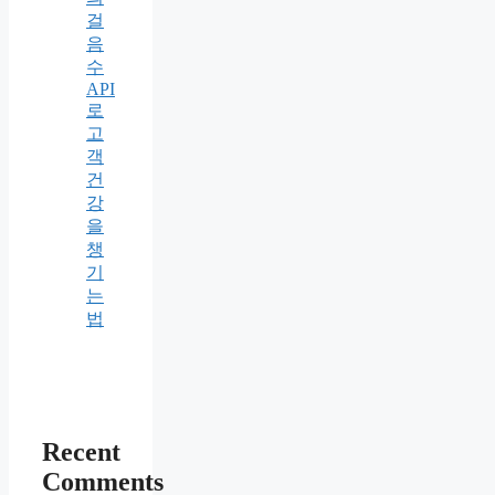
걸
음
수
API
로
고
객
건
강
을
챙
기
는
법
Recent
Comments