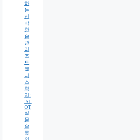
하
는
신
박
한
습
관
리
조
트
웰
니
스
혁
명:
iSL
OT
실
물
슬
롯
의