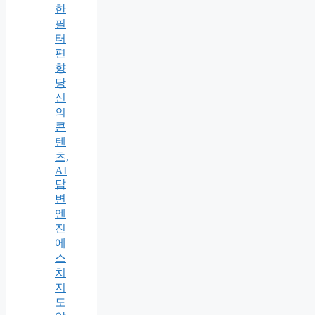
한
필
터
편
향
당
신
의
콘
텐
츠,
AI
답
변
엔
진
에
스
치
지
도