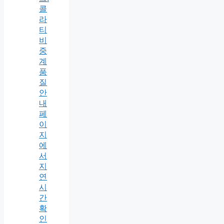
콜
라
티
비
중
계
품
질
안
내
페
이
지
에
서
지
연
시
간
확
인