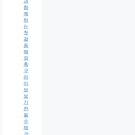
과
함
께
하
는
첫
걸
음
해
외
축
구
라
이
브
보
기
전
필
수
체
크: