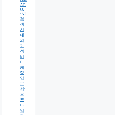
AE
O,
‘AI
검
색’
시
대
의
가
성
비
마
케
팅
입
문
서:
오
픈
타
임