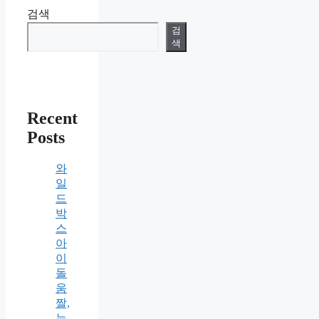
검색
검
색
Recent
Posts
와
일
드
박
스
아
이
돌
움
짤,
누