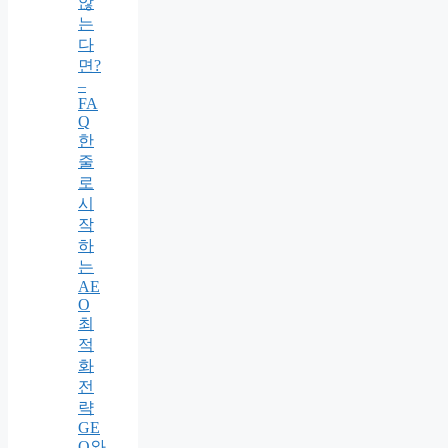
않
는
다
면?
–
FA
Q
한
줄
로
시
작
하
는
AE
O
최
적
화
전
략
GE
O와