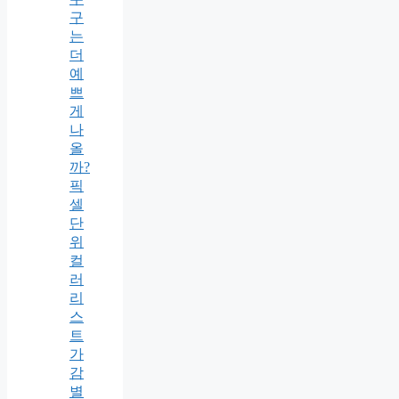
구
는
더
예
쁘
게
나
올
까?
픽
셀
단
위
컬
러
리
스
트
가
감
별