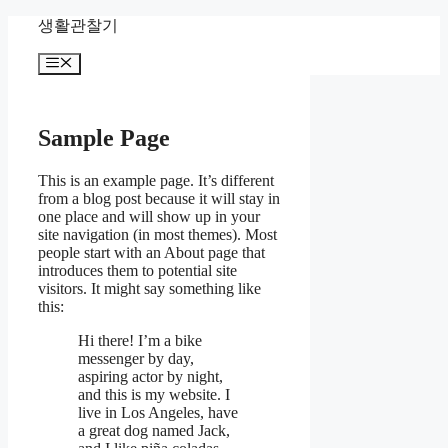
컨
생활관찰기
텐
메
츠
뉴
로
건
너
Sample Page
뛰
기
This is an example page. It’s different
from a blog post because it will stay in
one place and will show up in your
site navigation (in most themes). Most
people start with an About page that
introduces them to potential site
visitors. It might say something like
this:
Hi there! I’m a bike
messenger by day,
aspiring actor by night,
and this is my website. I
live in Los Angeles, have
a great dog named Jack,